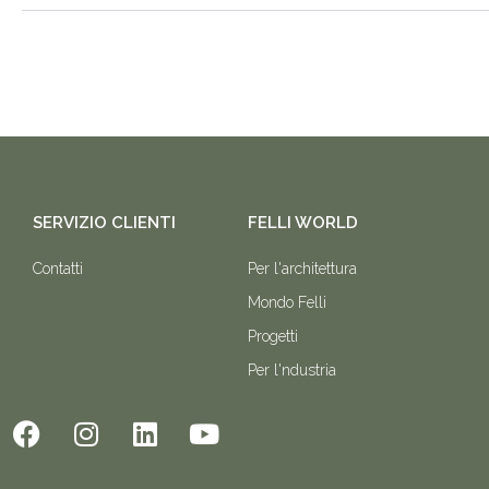
SERVIZIO CLIENTI
FELLI WORLD
Contatti
Per l'architettura
Mondo Felli
Progetti
Per l'ndustria
F
I
L
Y
a
n
i
o
c
s
n
u