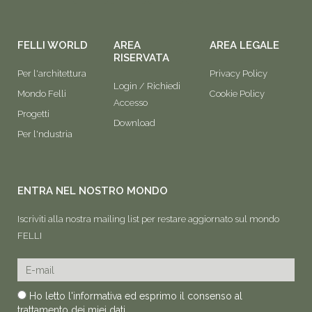
c
s
n
u
e
t
k
t
b
a
e
u
FELLI WORLD
AREA
AREA LEGALE
RISERVATA
o
g
d
b
Per l'architettura
Privacy Policy
o
r
i
e
Login / Richiedi
Mondo Felli
k
a
n
Cookie Policy
Accesso
m
Progetti
Download
Per l'ndustria
ENTRA NEL NOSTRO MONDO
Iscriviti alla nostra mailing list per restare aggiornato sul mondo
FELLI
E-mail
Privacy
Ho letto l'informativa ed esprimo il consenso al
trattamento dei miei dati