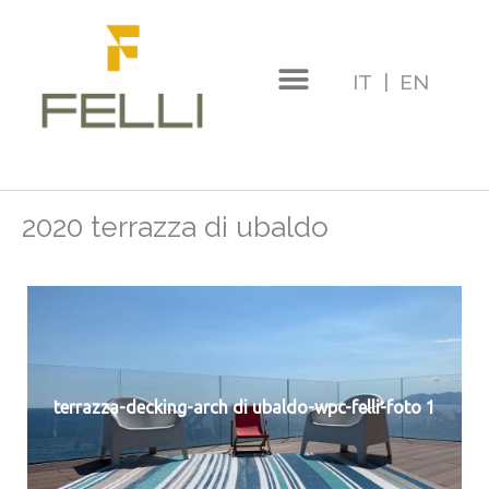
Vai
al
IT
|
EN
contenuto
2020 terrazza di ubaldo
terrazza-decking-arch di ubaldo-wpc-felli-foto 1