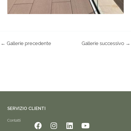
←
Gallerie precedente
Gallerie successivo
→
SERVIZIO CLIENTI
F
I
L
Y
Contatti
a
n
i
o