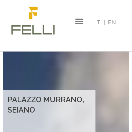
Vai
al
IT
|
EN
contenuto
PALAZZO MURRANO,
SEIANO