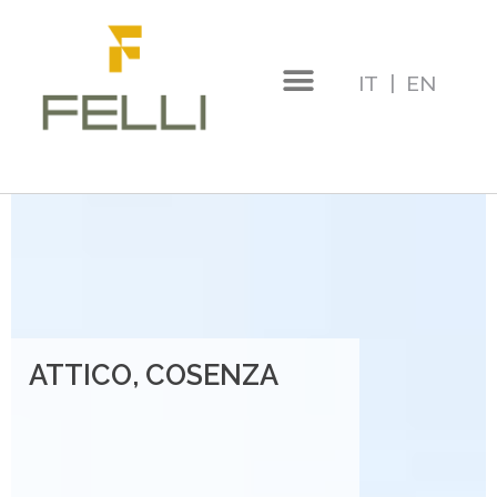
Vai
al
IT
|
EN
contenuto
ATTICO, COSENZA